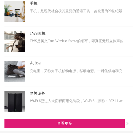
手机
手机，是现代社会极其重要的通讯工具，曾被誉为20世纪最伟大的发明之一。从早期的大哥大，到功能手机，到现在的智能手机，通讯制式不断升级，功能也越来越多样化。而正是因为其具有相当多样化的功能，使得其具有相当大的延展性，即可以演变成诸多其他产品形态的终端产品。…
TWS耳机
TWS是英文True Wireless Stereo的缩写，即真正无线立体声的意思，TWS技术同样也是基于蓝牙芯片技术的发展。按其工作原理来说是指手机通过连接主耳机，再由主耳机通过无线方式快速连接副耳机，实现真正的蓝牙左右声道无线分离使用。不连接从音箱时，主音箱回到单声道音质。…
充电宝
充电宝，又称为手机移动电源，移动电源。一种集供电和充电功能于一体的便携式充电器，可以给手机等数码设备随时随地充电或待机供电。随着移动产品的大量普及，以及移动设备的功能多样化，其用电需求也是越来越大，随身携带一个充电宝变为了常态，同时共享充电宝这个行业也…
网关设备
Wi-Fi 6已进入大面积商用化阶段，Wi-Fi 6（原称：802.11.ax）即第六代无线网络技术，提升更高的带宽，降低延时，连接用户数量提升明显。从IoT大布局的角度看，Wi-Fi 6在其中扮演着尤为重要的角色，也是高端技术的产物，内部有非常多的电源转换单元，亦需要搭配大电流功率…
查看更多